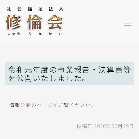
ナ
ビ
ゲ
ー
シ
ョ
令和元年度の事業報告・決算書等
ン
を公開いたしました。
情報公開のページをご覧ください。
投稿日:2020年06月29日