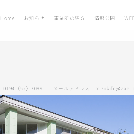
Home
お知らせ
事業所の紹介
情報公開
WE
（52）7089 メールアドレス mizukifc@axel.ocn