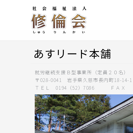
あすリード本舗
就労継続支援Ｂ型事業所（定員２０名）
〒028-0041 岩手県久慈市長内町18-14-1
ＴＥＬ 0194（52）7086 ＦＡＸ 0194