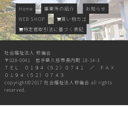
Home
事業所の紹介
お知らせ
WEB SHOP
買い物カゴ
特定商取引法に基づく表記
社会福祉法人 修倫会
〒028-0041 岩手県久慈市長内町 18-14-3
ＴＥＬ ０１９４（５２）０７４１ ／ ＦＡＸ
０１９４（５２）０７４３
copyright©2017 社会福祉法人修倫会 all rights
reserved.