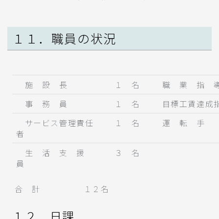
１１．職員の状況
施 設 長
１ 名
職 業 指 
事 務 員
１ 名
目標工賃達成
サービス管理責任
１ 名
運 転 手
者
生 活 支 援
３ 名
員
合 計 １２名
１２．日課