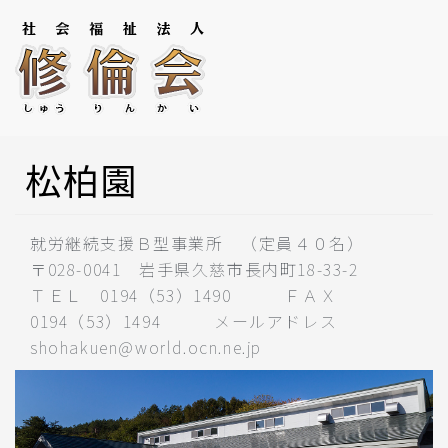
松柏園
就労継続支援Ｂ型事業所 （定員４０名）
〒028-0041 岩手県久慈市長内町18-33-2
ＴＥＬ 0194（53）1490 ＦＡＸ
0194（53）1494 メールアドレス
shohakuen@world.ocn.ne.jp