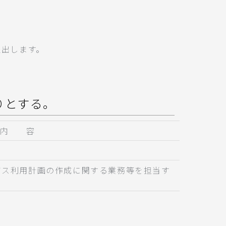
提出します。
りとする。
内 容
ス利用計画の作成に関する業務等を担当す