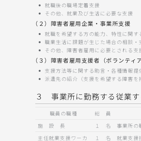
就職後の職場定着支援
その他、就業及び生活に必要な支援
（２）障害者雇用企業・事業所支援
就職を希望する方の能力、特性に関す
職業生活に課題が生じた場合の相談・
その他、障害者雇用に必要とされる支
（３）障害者雇用支援者（ボランティ
支援方法等に関する助言・各種情報提
派遣先の紹介（支援を希望する障害を
３ 事業所に勤務する従業す
職員の職種
総 員
施 設 長
１ 名
事業所の
主任就業支援ワーカ
１ 名
就業支援