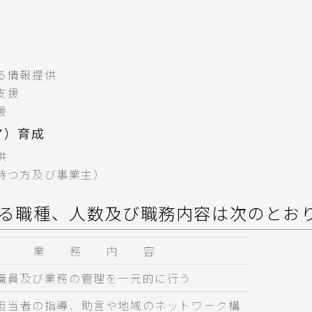
る情報提供
支援
援
ア）育成
供
持つ方及び事業主）
る職種、人数及び職務内容は次のとお
業 務 内 容
職員及び業務の管理を一元的に行う
担当者の指導、助言や地域のネットワーク構